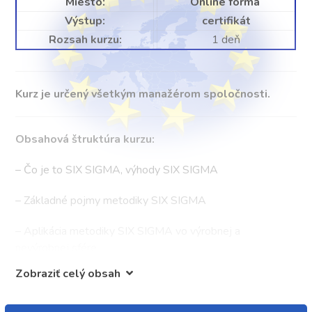
Miesto:
Online forma
Výstup:
certifikát
Rozsah kurzu:
1 deň
Kurz je určený všetkým manažérom spoločnosti.
Obsahová štruktúra kurzu:
– Čo je to SIX SIGMA, výhody SIX SIGMA
– Základné pojmy metodiky SIX SIGMA
– Aplikácia metodiky SIX SIGMA vo výrobnej a
nevýrobnej sfére
Zobraziť celý obsah
– Hlavné etapy metodiky SIX SIGMA