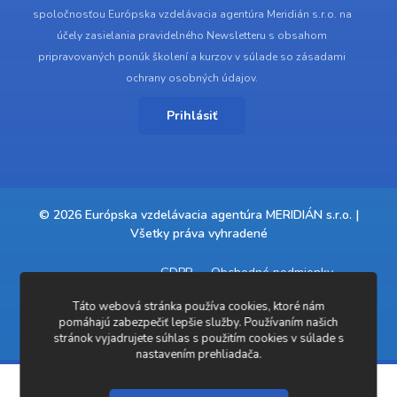
spoločnosťou Európska vzdelávacia agentúra Meridián s.r.o. na
účely zasielania pravidelného Newsletteru s obsahom
pripravovaných ponúk školení a kurzov v súlade so zásadami
ochrany osobných údajov.
Prihlásiť
© 2026 Európska vzdelávacia agentúra MERIDIÁN s.r.o. |
Všetky práva vyhradené
GDPR
Obchodné podmienky
Táto webová stránka používa cookies, ktoré nám
Event Professional Agency
a
Partneri:
pomáhajú zabezpečiť lepšie služby. Používaním našich
Mystery Shopping EU
stránok vyjadrujete súhlas s použitím cookies v súlade s
nastavením prehliadača.